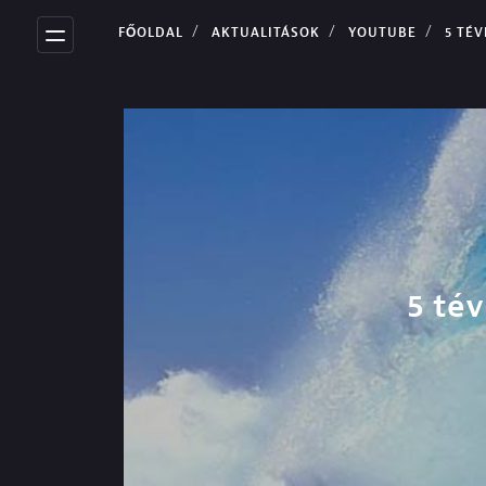
FŐOLDAL
AKTUALITÁSOK
YOUTUBE
5 TÉVHIT A VÍZÁLL
5 tév