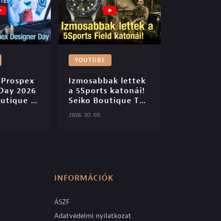
YOUTUBE
 Prospex 
Izmosabbak lettek 
Day 2026 
a 5Sports katonái! 
utique 
Seiko Boutique TV 
6

S06E45

2026. 07. 03.
INFORMÁCIÓK
ÁSZF
Adatvédelmi nyilatkozat