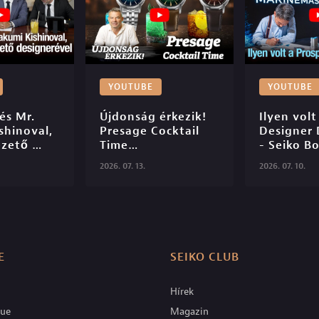
YOUTUBE
YOUTUBE
s Mr. 
Újdonság érkezik! 
Ilyen volt
hinoval, 
Presage Cocktail 
Designer 
zető 
Time

- Seiko Bo
el - 
TV - S06E2
2026. 07. 13.
2026. 07. 10.
tique TV 
E
SEIKO CLUB
Hírek
que
Magazin