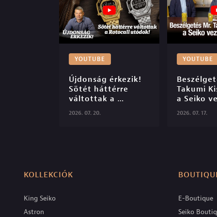
YOUTUBE
YOUTUBE
Újdonság érkezik! 
Beszélgeté
Sötét háttérre 
Takumi Kis
váltottak a 
a Seiko ve
Rotocall utódok!

designerév
2026. 07. 20.
2026. 07. 17.
Seiko Bou
S06E47

KOLLEKCIÓK
BOUTIQU
King Seiko
E-Boutique
Astron
Seiko Bouti