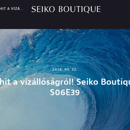
ÓSÁGRÓL! SEIKO BOUTIQUE TV S06E39
2026. 05. 22.
hit a vízállóságról! Seiko Bouti
S06E39