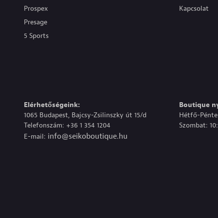
Prospex
Kapcsolat
Presage
5 Sports
Elérhetőségeink:
Boutique ny
1065 Budapest, Bajcsy-Zsilinszky út 15/d
Hétfő-Péntek
Telefonszám: +36 1 354 1204
Szombat: 10:
info@seikoboutique.hu
E-mail: