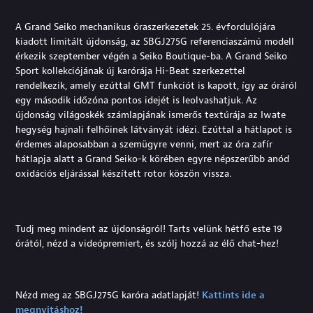
A Grand Seiko mechanikus óraszerkezetek 25. évfordulójára
kiadott limitált újdonság, az SBGJ275G referenciaszámú modell
érkezik szeptember végén a Seiko Boutique-ba. A Grand Seiko
Sport kollekciójának új karórája Hi-Beat szerkezettel
rendelkezik, amely ezúttal GMT funkciót is kapott, így az óráról
egy második időzóna pontos idejét is leolvashatjuk. Az
újdonság világoskék számlapjának ismerős textúrája az Iwate
hegység hajnali felhőinek látványát idézi. Ezúttal a hátlapot is
érdemes alaposabban a szemügyre venni, mert az óra zafír
hátlapja alatt a Grand Seiko-k körében egyre népszerűbb anód
oxidációs eljárással készített rotor köszön vissza.
Tudj meg mindent az újdonságról! Tarts velünk hétfő este 19
órától, nézd a videópremiert, és szólj hozzá az élő chat-hez!
Nézd meg az SBGJ275G karóra adatlapját!
Kattints ide a
megnyitáshoz!