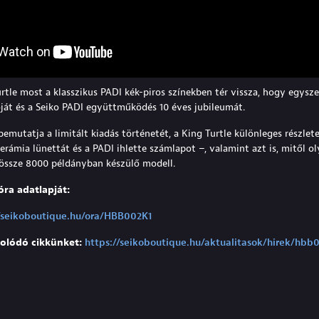
rtle most a klasszikus PADI kék-piros színekben tér vissza, hogy egysze
ját és a Seiko PADI együttműködés 10 éves jubileumát.
bemutatja a limitált kiadás történetét, a King Turtle különleges részlet
 kerámia lünettát és a PADI ihlette számlapot –, valamint azt is, mitől o
dössze 8000 példányban készülő modell.
óra adatlapját:
//seikoboutique.hu/ora/HBB002K1
solódó cikkünket:
https://seikoboutique.hu/aktualitasok/hirek/hbb