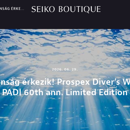
X DIVER'S WATCH PADI 60TH ANN. LIMITED EDITION
2026. 06. 29.
nság érkezik! Prospex Diver's 
PADI 60th ann. Limited Edition