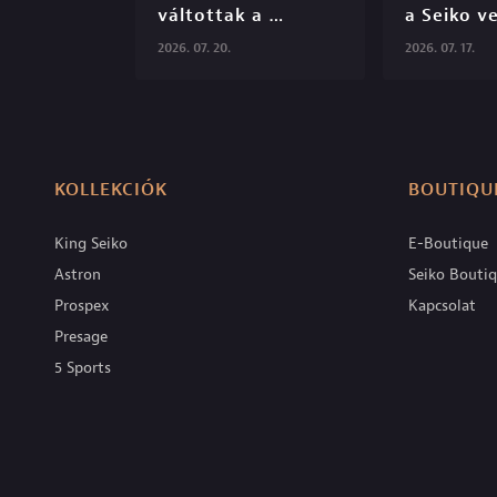
váltottak a 
a Seiko ve
Rotocall utódok!

designerév
2026. 07. 20.
2026. 07. 17.
Seiko Bou
S06E47

KOLLEKCIÓK
BOUTIQU
King Seiko
E-Boutique
Astron
Seiko Bouti
Prospex
Kapcsolat
Presage
5 Sports