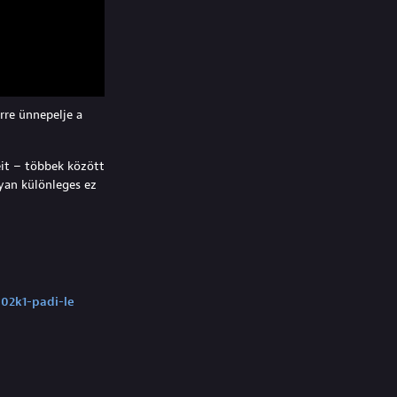
rre ünnepelje a
eit – többek között
lyan különleges ez
002k1-padi-le