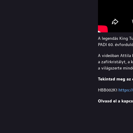
A legendás King Tu
PADI 60. évforduló
A videóban Attila 
a zafírkristályt, a
a világszerte min
Tekintsd meg az 
HBB002K1
https:
Olvasd el a kapc