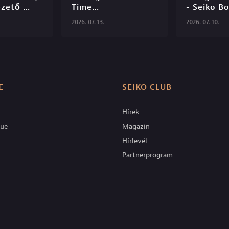
zető 
Time

- Seiko Bo
el - 
TV - S06E2
2026. 07. 13.
2026. 07. 10.
tique TV 
E
SEIKO CLUB
Hírek
que
Magazin
Hírlevél
Partnerprogram