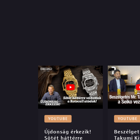
YOUTUBE
YOUTUBE
Újdonság érkezik! 
Beszélgeté
Sötét háttérre 
Takumi Kis