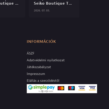
utique 
Seiko Boutique TV 
6

S06E45

2026. 07. 03.
INFORMÁCIÓK
ÁSZF
Adatvédelmi nyilatkozat
Játékszabályzat
Impresszum
Elállás a szerződéstől