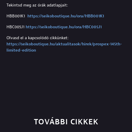
Tekintsd meg az órák adatlapjait:
HBB001K1
https://seikoboutique.hu/ora/HBB001K1
HBC005J1
https://seikoboutique.hu/ora/HBC005J1
Olvasd el a kapcsolódó cikkünket:
https://seikoboutique.hu/aktualitasok/hirek/prospex-145th-
limited-edition
TOVÁBBI CIKKEK