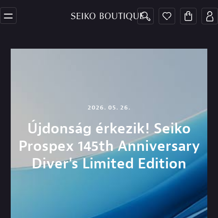
2026. 05. 26.
Újdonság érkezik! Seiko
Prospex 145th Anniversary
Diver's Limited Edition