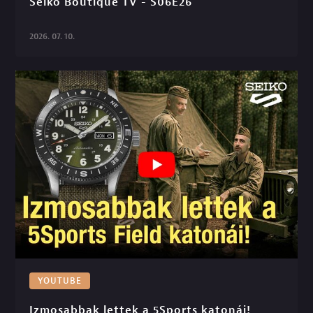
Seiko Boutique TV - S06E26

2026. 07. 10.
YOUTUBE
Izmosabbak lettek a 5Sports katonái! 