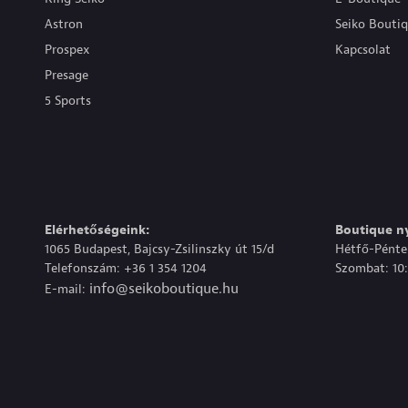
Astron
Seiko Bouti
Prospex
Kapcsolat
Presage
5 Sports
Elérhetőségeink:
Boutique ny
1065 Budapest, Bajcsy-Zsilinszky út 15/d
Hétfő-Péntek
Telefonszám: +36 1 354 1204
Szombat: 10:
info@seikoboutique.hu
E-mail: