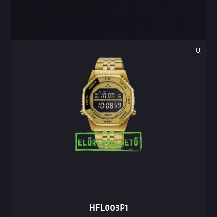
Új
HFL003P1