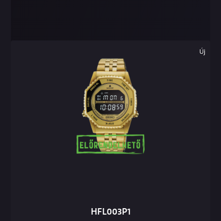
Új
HFL003P1