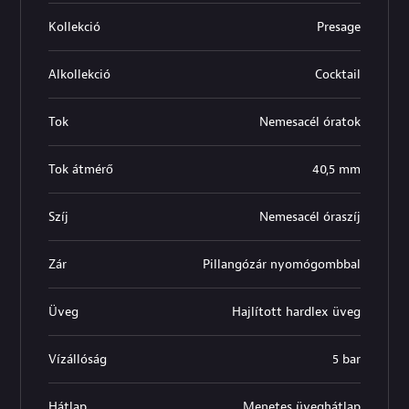
Kollekció
Presage
Alkollekció
Cocktail
Tok
Nemesacél óratok
Tok átmérő
40,5 mm
Szíj
Nemesacél óraszíj
Zár
Pillangózár nyomógombbal
Üveg
Hajlított hardlex üveg
Vízállóság
5 bar
Hátlap
Menetes üveghátlap