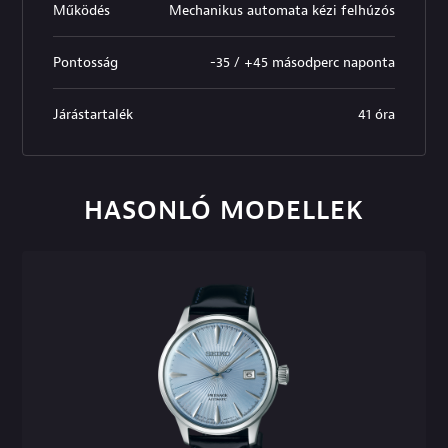
Működés
Mechanikus automata kézi felhúzós
Pontosság
-35 / +45 másodperc naponta
Járástartalék
41 óra
HASONLÓ MODELLEK