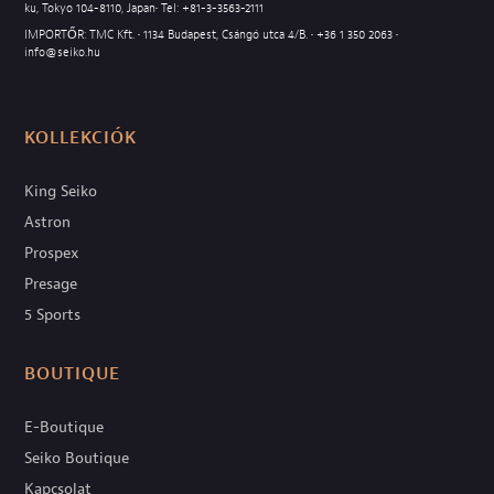
ku, Tokyo 104-8110, Japan• Tel:
+81-3-3563-2111
IMPORTŐR: TMC Kft. • 1134 Budapest, Csángó utca 4/B. •
+36 1 350 2063
•
info@seiko.hu
KOLLEKCIÓK
King Seiko
Astron
Prospex
Presage
5 Sports
BOUTIQUE
E-Boutique
Seiko Boutique
Kapcsolat