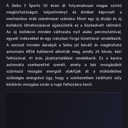
A Seiko 5 Sports 50 éven át folyamatosan magas szintű
megbízhatóságot, teljesítményt és értéket képviselt a
mechanikus órák szerelmesei számára. Most egy új dizájn és új
kollekció létrehozásával újjászületik ez a közkedvelt időmérő.
Az új kollekció minden változata nyíl alakú percmutatóval,
egyedi indexekkel és egy irányban forgó lünettával rendelkezik.
A sorozat minden darabját a Seiko jól bevált és megbízható
automata 4R36 kaliberrel alkották meg, amely 24 köves, kézi
felhúzóval, 41 órás járástartalékkal rendelkezik. Ez a karóra
automata szerkezettel szerelt, amely a kéz mozgásából
származó mozgási energiát alakítják át a működéshez
szükséges energiává úgy, hogy a szerkezetben található súly
körkörös mozgása során a rugó felhúzásra kerül.