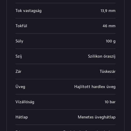
Tok vastagság
13,9 mm
Tokfül
46 mm
Súly
100 g
Szíj
Szilikon óraszíj
Zár
Tüskezár
Üveg
Hajlított hardlex üveg
Vízállóság
10 bar
Hátlap
Menetes üveghátlap