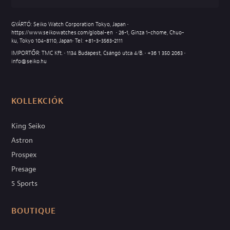
GYÁRTÓ: Seiko Watch Corporation Tokyo, Japan •
https://www.seikowatches.com/global-en
• 26-1, Ginza 1-chome, Chuo-
ku, Tokyo 104-8110, Japan• Tel:
+81-3-3563-2111
IMPORTŐR: TMC Kft. • 1134 Budapest, Csángó utca 4/B. •
+36 1 350 2063
•
info@seiko.hu
KOLLEKCIÓK
King Seiko
Astron
Prospex
Presage
5 Sports
BOUTIQUE