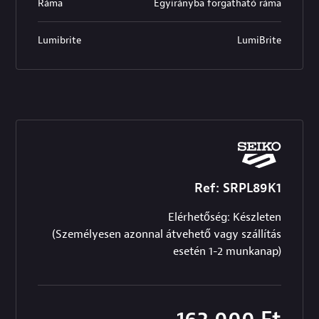
Ráma
Egyirányba forgatható ráma
Lumibrite
LumiBrite
Ref: SRPL89K1
Elérhetőség: Készleten
(Személyesen azonnal átvehető vagy szállítás
esetén 1-2 munkanap)