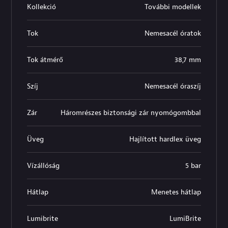
Kollekció
További modellek
Tok
Nemesacél óratok
Tok átmérő
38,7 mm
Szíj
Nemesacél óraszíj
Zár
Háromrészes biztonsági zár nyomógombbal
Üveg
Hajlított hardlex üveg
Vízállóság
5 bar
Hátlap
Menetes hátlap
Lumibrite
LumiBrite