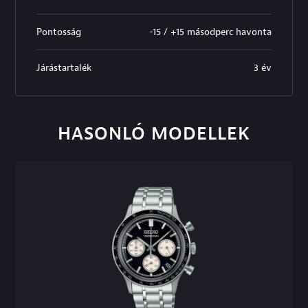
Pontosság
-15 / +15 másodperc havonta
Járástartalék
3 év
HASONLÓ MODELLEK