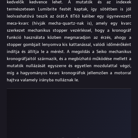
kedvelők kedvence lehet. A mutatók és az indexek
természetesen Lumibrite festét kaptak, így sötétben is jól
leolvashatóvá teszik az órát.A 8T63 kaliber egy úgynevezett
meca-kvarc (hívják mecha-quartz-nak is), amely egy kvarc
szerkezet mechanikus stopper vezérléssel, hogy a kronográf
funkció használata közben megmaradjon az érzés, ahogy a
stopper gombjait lenyomva kis kattanással, valódi időmérőként
indítja és állítja le a mérést. A megoldás a Seiko mechanikus
kronográfjaitól származik, és a megbízható működése mellett a
mutatók nullázását egyszerre és egyetlen mozdulattal végzi,
míg a hagyományos kvarc kronográfok jellemzően a motorral
hajtva valamely irányba nulláznak le.