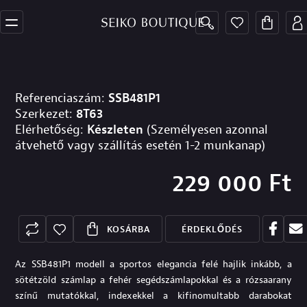
Referenciaszám:
SSB481P1
Szerkezet:
8T63
Elérhetőség:
Készleten
(Személyesen azonnal
átvehető vagy szállítás esetén 1-2 munkanap)
229 000
Ft
KOSÁRBA
ÉRDEKLŐDÉS
Az SSB481P1 modell a sportos elegancia felé hajlik inkább, a
sötétzöld számlap a fehér segédszámlapokkal és a rózsaarany
színű mutatókkal, indexekkel a kifinomultabb darabokat