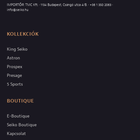
IMPORTŐR: TMC Kft. • 1134 Budapest, Csángó utca 4/B. •
+36 1 350 2063
•
info@seiko.hu
KOLLEKCIÓK
King Seiko
Astron
Prospex
Presage
5 Sports
BOUTIQUE
E-Boutique
Seiko Boutique
Kapcsolat