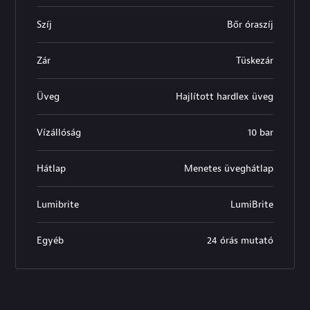
Szíj
Bőr óraszíj
Zár
Tüskezár
Üveg
Hajlított hardlex üveg
Vízállóság
10 bar
Hátlap
Menetes üveghátlap
Lumibrite
LumiBrite
Egyéb
24 órás mutató