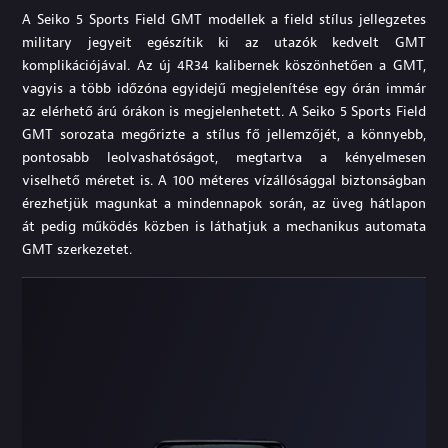
A Seiko 5 Sports Field GMT modellek a field stílus jellegzetes
military jegyeit egészítik ki az utazók kedvelt GMT
komplikációjával. Az új 4R34 kalibernek köszönhetően a GMT,
vagyis a több időzóna egyidejű megjelenítése egy órán immár
az elérhető árú órákon is megjelenhetett. A Seiko 5 Sports Field
GMT sorozata megőrizte a stílus fő jellemzőjét, a könnyebb,
pontosabb leolvashatóságot, megtartva a kényelmesen
viselhető méretet is. A 100 méteres vízállósággal biztonságban
érezhetjük magunkat a mindennapok során, az üveg hátlapon
át pedig működés közben is láthatjuk a mechanikus automata
GMT szerkezetet.