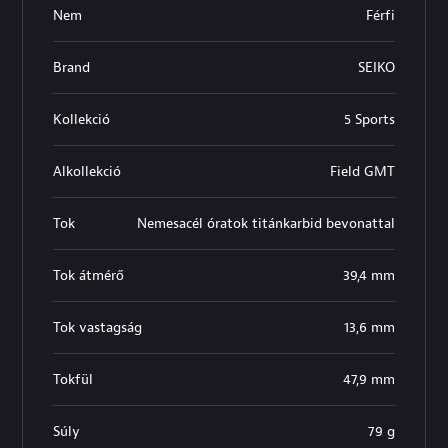
Nem
Férfi
Brand
SEIKO
Kollekció
5 Sports
Alkollekció
Field GMT
Tok
Nemesacél óratok titánkarbid bevonattal
Tok átmérő
39,4 mm
Tok vastagság
13,6 mm
Tokfül
47,9 mm
Súly
79 g