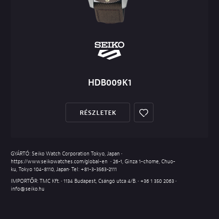
HDB009K1
RÉSZLETEK
GYÁRTÓ: Seiko Watch Corporation Tokyo, Japan •
https://www.seikowatches.com/global-en
• 26-1, Ginza 1-chome, Chuo-
ku, Tokyo 104-8110, Japan• Tel:
+81-3-3563-2111
IMPORTŐR: TMC Kft. • 1134 Budapest, Csángó utca 4/B. •
+36 1 350 2063
•
info@seiko.hu