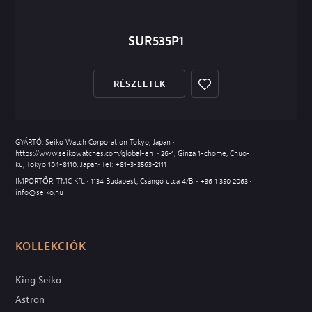
SUR535P1
RÉSZLETEK
GYÁRTÓ: Seiko Watch Corporation Tokyo, Japan •
https://www.seikowatches.com/global-en
• 26-1, Ginza 1-chome, Chuo-
ku, Tokyo 104-8110, Japan• Tel:
+81-3-3563-2111
IMPORTŐR: TMC Kft. • 1134 Budapest, Csángó utca 4/B. •
+36 1 350 2063
•
info@seiko.hu
KOLLEKCIÓK
King Seiko
Astron