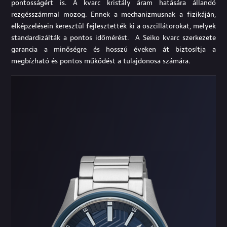
pontosságért is. A kvarc kristály áram hatására állandó
rezgésszámmal mozog. Ennek a mechanizmusnak a fizikáján,
elképzelésein keresztül fejlesztették ki a oszcillátorokat, melyek
standardizálták a pontos időmérést. A Seiko kvarc szerkezete
garancia a minőségre és hosszú éveken át biztosítja a
megbízható és pontos működést a tulajdonosa számára.