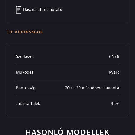
Használati útmutató
TULAJDONSÁGOK
Szerkezet
6N76
Működés
Kvarc
Pontosság
-20 / +20 másodperc havonta
Járástartalék
3 év
HASONLÓ MODELLEK