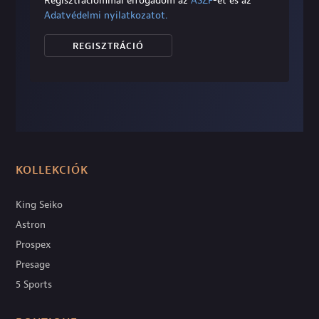
Regisztrációmmal elfogadom az
ÁSZF
-et és az
Adatvédelmi nyilatkozatot.
REGISZTRÁCIÓ
KOLLEKCIÓK
King Seiko
Astron
Prospex
Presage
5 Sports