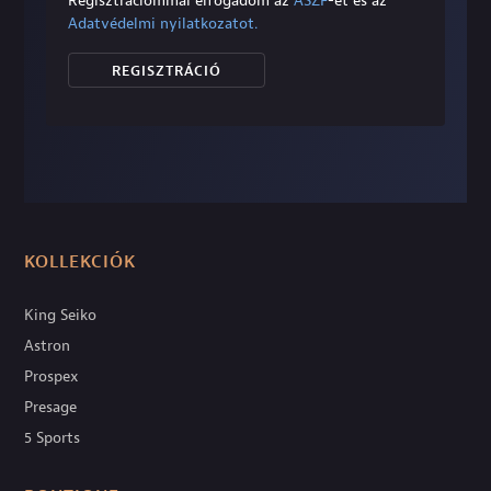
Regisztrációmmal elfogadom az
ÁSZF
-et és az
Adatvédelmi nyilatkozatot.
REGISZTRÁCIÓ
KOLLEKCIÓK
King Seiko
Astron
Prospex
Presage
5 Sports