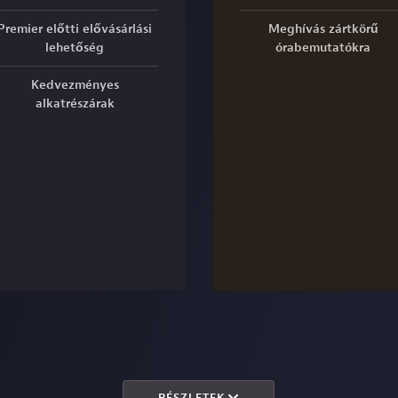
Premier előtti elővásárlási
Meghívás zártkörű
lehetőség
órabemutatókra
Kedvezményes
alkatrészárak
RÉSZLETEK