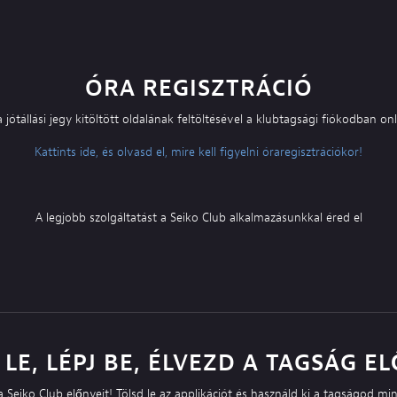
ÓRA REGISZTRÁCIÓ
jótállási jegy kitöltött oldalának feltöltésével a klubtagsági fiókodban on
Kattints ide, és olvasd el, mire kell figyelni óraregisztrációkor!
A legjobb szolgáltatást a Seiko Club alkalmazásunkkal éred el
 LE, LÉPJ BE, ÉLVEZD A TAGSÁG EL
 Seiko Club előnyeit! Tölsd le az applikációt és használd ki a tagságod mi