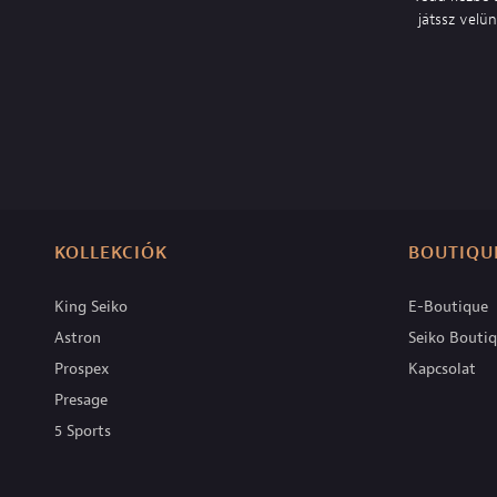
játssz velü
KOLLEKCIÓK
BOUTIQU
King Seiko
E-Boutique
Astron
Seiko Bouti
Prospex
Kapcsolat
Presage
5 Sports