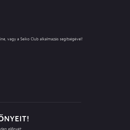
line, vagy a Seiko Club alkalmazás segítségével!
ŐNYEIT!
nden előnyét: