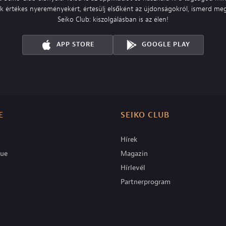
nk értékes nyereményekért, értesülj elsőként az újdonságokról, ismerd meg
Seiko Club: kiszolgálásban is az élen!
APP STORE
GOOGLE PLAY
E
SEIKO CLUB
Hírek
que
Magazin
Hírlevél
Partnerprogram