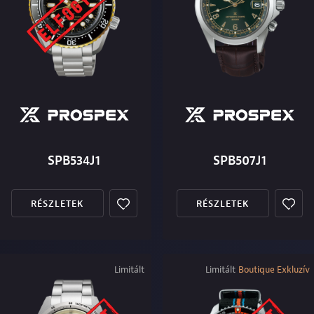
SPB534J1
SPB507J1
RÉSZLETEK
RÉSZLETEK
Limitált
Limitált
Boutique Exkluzív