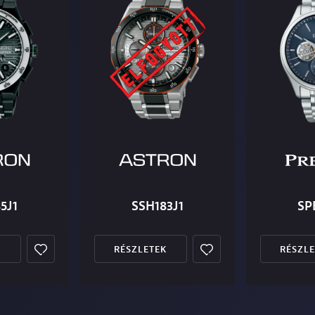
5J1
SSH183J1
SP
K
RÉSZLETEK
RÉSZL