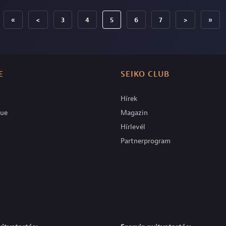
«
<
3
4
5
6
7
>
»
E
SEIKO CLUB
Hírek
que
Magazin
Hírlevél
Partnerprogram