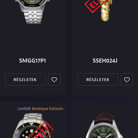
SMGG17P1
SSEH024J
RÉSZLETEK
RÉSZLETEK
Limitált
Boutique Exkluzív