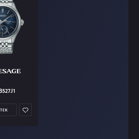
B527J1
ETEK