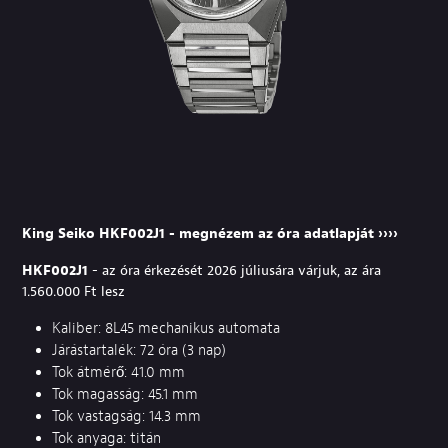
King Seiko HKF002J1 - megnézem az óra adatlapját ››››
HKF002J1
- az óra érkezését 2026 júliusára várjuk, az ára
1.560.000 Ft lesz
Kaliber: 8L45 mechanikus automata
Járástartalék: 72 óra (3 nap)
Tok átmérő: 41.0 mm
Tok magasság: 45.1 mm
Tok vastagság: 14.3 mm
Tok anyaga: titán