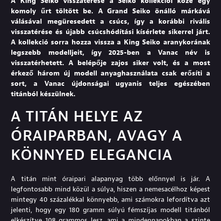
A King Seiko visszatérése a Seiko kollekciói közé egy
komoly űrt töltött be. A Grand Seiko önálló márkává
válásával megüresedett a csúcs, így a korábbi rivális
visszatérése és újabb csúcshódítási kísérlete sikerrel járt.
A kollekció sorra hozza vissza a King Seiko aranykorának
legszebb modelljeit, így 2025-ben a Vanac név is
visszatérhetett. A belépője zajos siker volt, és a most
érkező három új modell anyaghasználata csak erősíti a
sort, a Vanac újdonságai ugyanis teljes egészében
titánból készülnek.
A TITÁN HELYE AZ
ÓRAIPARBAN, AVAGY A
KÖNNYED ELEGANCIA
A titán mint óraipari alapanyag több előnnyel is jár. A
legfontosabb mind közül a súlya, hiszen a nemesacélhoz képest
mintegy 40 százalékkal könnyebb, ami számokra lefordítva azt
jelenti, hogy egy 180 gramm súlyú fémszíjas modell titánból
elkészítve 108 grammos lesz, ami a mindennapokban a szinte