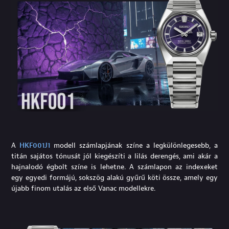
A
HKF001J1
modell számlapjának színe a legkülönlegesebb, a
titán sajátos tónusát jól kiegészíti a lilás derengés, ami akár a
hajnalodó égbolt színe is lehetne. A számlapon az indexeket
egy egyedi formájú, sokszög alakú gyűrű köti össze, amely egy
újabb finom utalás az első Vanac modellekre.