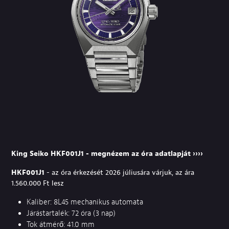
King Seiko HKF001J1 - megnézem az óra adatlapját ››››
HKF001J1
- az óra érkezését 2026 júliusára várjuk, az ára
1.560.000 Ft lesz
Kaliber: 8L45 mechanikus automata
Járástartalék: 72 óra (3 nap)
Tok átmérő: 41.0 mm