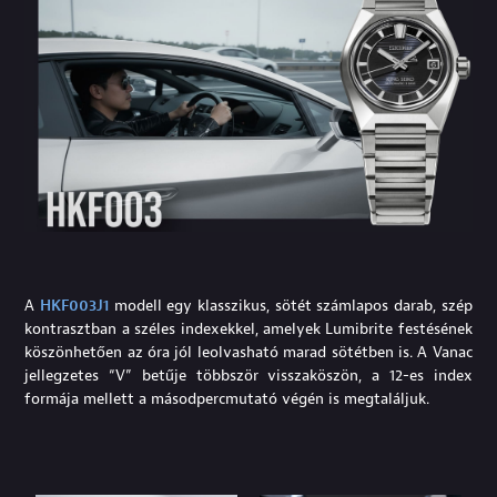
A
HKF003J1
modell egy klasszikus, sötét számlapos darab, szép
kontrasztban a széles indexekkel, amelyek Lumibrite festésének
köszönhetően az óra jól leolvasható marad sötétben is. A Vanac
jellegzetes “V” betűje többször visszaköszön, a 12-es index
formája mellett a másodpercmutató végén is megtaláljuk.