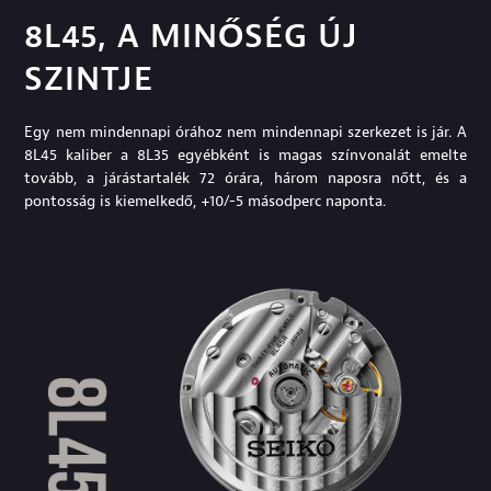
8L45, A MINŐSÉG ÚJ
SZINTJE
Egy nem mindennapi órához nem mindennapi szerkezet is jár. A
8L45 kaliber a 8L35 egyébként is magas színvonalát emelte
tovább, a járástartalék 72 órára, három naposra nőtt, és a
pontosság is kiemelkedő, +10/-5 másodperc naponta.