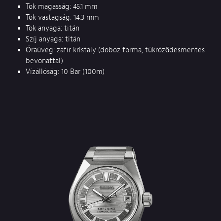
Tok magasság: 45.1 mm
Tok vastagság: 14.3 mm
Tok anyaga: titán
Szíj anyaga: titán
Óraüveg: zafír kristály (doboz forma, tükröződésmentes
bevonattal)
Vízállóság: 10 Bar (100m)