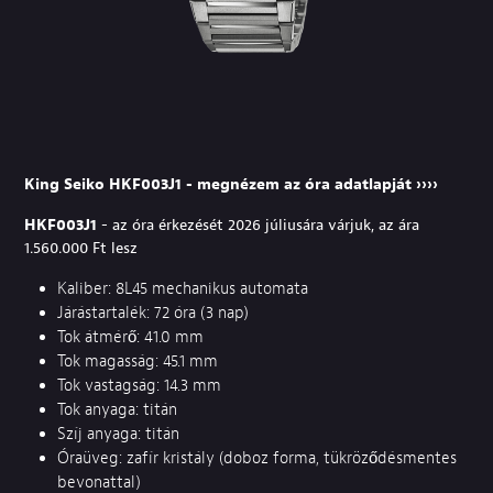
King Seiko HKF003J1 - megnézem az óra adatlapját ››››
HKF003J1
- az óra érkezését 2026 júliusára várjuk, az ára
1.560.000 Ft lesz
Kaliber: 8L45 mechanikus automata
Járástartalék: 72 óra (3 nap)
Tok átmérő: 41.0 mm
Tok magasság: 45.1 mm
Tok vastagság: 14.3 mm
Tok anyaga: titán
Szíj anyaga: titán
Óraüveg: zafír kristály (doboz forma, tükröződésmentes
bevonattal)