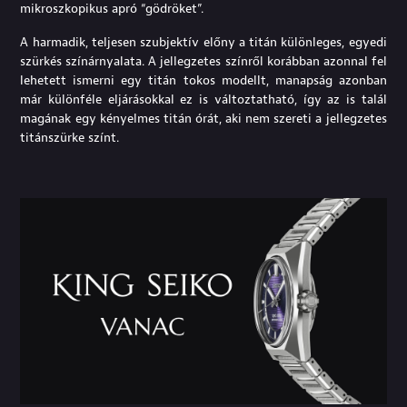
mikroszkopikus apró “gödröket”.
A harmadik, teljesen szubjektív előny a titán különleges, egyedi
szürkés színárnyalata. A jellegzetes színről korábban azonnal fel
lehetett ismerni egy titán tokos modellt, manapság azonban
már különféle eljárásokkal ez is változtatható, így az is talál
magának egy kényelmes titán órát, aki nem szereti a jellegzetes
titánszürke színt.