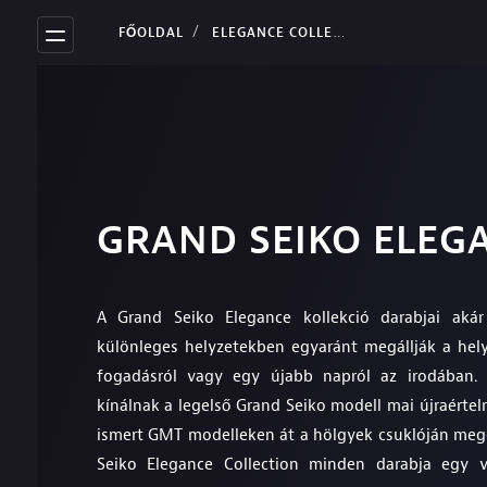
FŐOLDAL
ELEGANCE COLLECTION
GRAND SEIKO ELEG
A Grand Seiko Elegance kollekció darabjai ak
különleges helyzetekben egyaránt megállják a hel
fogadásról vagy egy újabb napról az irodában. V
kínálnak a legelső Grand Seiko modell mai újraértel
ismert GMT modelleken át a hölgyek csuklóján meg
Seiko Elegance Collection minden darabja egy v