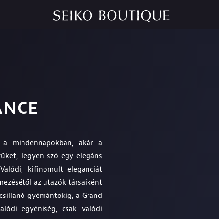
ANCE
ár a mindennapokban, akár a
yüket, legyen szó egy elegáns
alódi, kifinomult eleganciát
mezésétől az utazók társaiként
csillanó gyémántokig, a Grand
alódi egyéniség, csak valódi