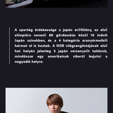
A sportág érdekessége a japán erőfölény, az első
olimpiára nevező 80 gördeszkás közül 10 indult
Japán színekben, és a 4 kategória aranyérmeiből
hármat el is hoztak. A WSR világranglistájának első
hat helyén jelenleg 5 japán versenyzőt találunk,
mindössze egy amerikainak sikerül bejutni a
negyedik helyre.