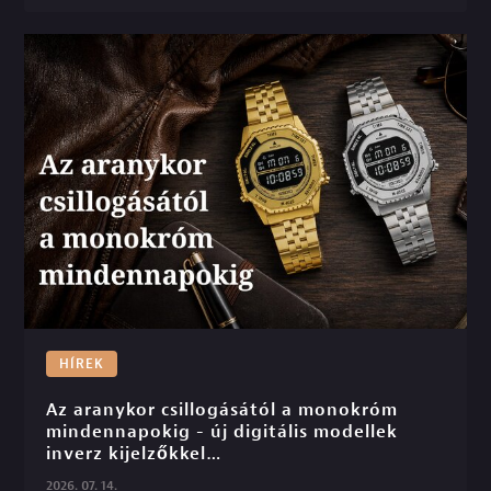
HÍREK
Az aranykor csillogásától a monokróm 
mindennapokig - új digitális modellek 
inverz kijelzőkkel

2026. 07. 14.