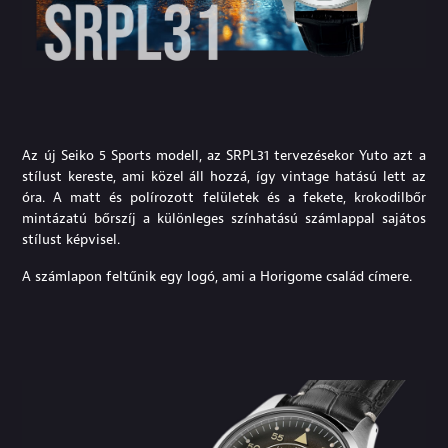
Az új Seiko 5 Sports modell, az SRPL31 tervezésekor Yuto azt a
stílust kereste, ami közel áll hozzá, így vintage hatású lett az
óra. A matt és polírozott felületek és a fekete, krokodilbőr
mintázatú bőrszíj a különleges színhatású számlappal sajátos
stílust képvisel.
A számlapon feltűnik egy logó, ami a Horigome család címere.