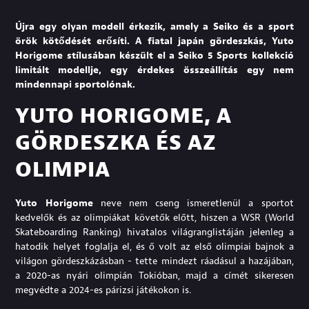
Újra egy olyan modell érkezik, amely a Seiko és a sport
örök kötődését erősíti. A fiatal japán gördeszkás, Yuto
Horigome stílusában készült el a Seiko 5 Sports kollekció
limitált modellje, egy érdekes összeállítás egy nem
mindennapi sportolónak.
YUTO HORIGOME, A
GÖRDESZKA ÉS AZ
OLIMPIA
Yuto Horigome
neve nem cseng ismeretlenül a sportot
kedvelők és az olimpiákat követők előtt, hiszen a WSR (World
Skateboarding Ranking) hivatalos világranglistáján jelenleg a
hatodik helyet foglalja el, és ő volt az első olimpiai bajnok a
világon gördeszkázásban - tette mindezt ráadásul a hazájában,
a 2020-as nyári olimpián Tokióban, majd a címét sikeresen
megvédte a 2024-es párizsi játékokon is.