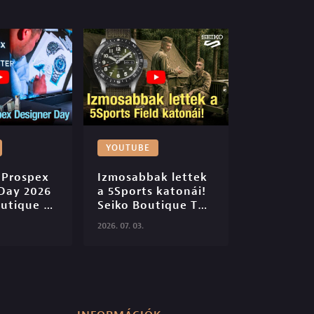
YOUTUBE
 Prospex 
Izmosabbak lettek 
Day 2026 
a 5Sports katonái! 
utique 
Seiko Boutique TV 
6

S06E45

2026. 07. 03.