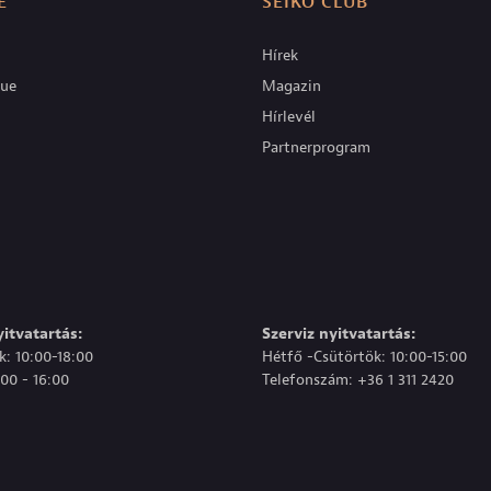
E
SEIKO CLUB
Hírek
que
Magazin
Hírlevél
Partnerprogram
itvatartás:
Szerviz nyitvatartás:
: 10:00-18:00
Hétfő -Csütörtök: 10:00-15:00
00 - 16:00
Telefonszám: +36 1 311 2420