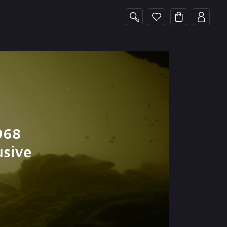
968
usive