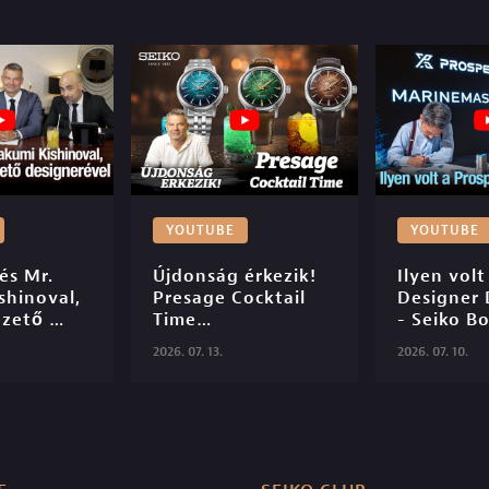
YOUTUBE
YOUTUBE
s Mr. 
Újdonság érkezik! 
Ilyen volt
hinoval, 
Presage Cocktail 
Designer 
zető 
Time

- Seiko Bo
el - 
TV - S06E2
2026. 07. 13.
2026. 07. 10.
tique TV 