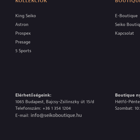
KOLLEKCIÓK
BOUTIQU
King Seiko
E-Boutique
Astron
Seiko Bouti
Prospex
Kapcsolat
Presage
5 Sports
Elérhetőségeink:
Boutique ny
1065 Budapest, Bajcsy-Zsilinszky út 15/d
Hétfő-Péntek
Telefonszám: +36 1 354 1204
Szombat: 10:
info@seikoboutique.hu
E-mail: