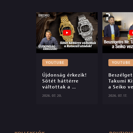
YOUTUBE
YOUTUBE
Újdonság érkezik! 
Beszélgeté
Sötét háttérre 
Takumi Kis
váltottak a 
a Seiko ve
Rotocall utódok!

designerév
2026. 07. 20.
2026. 07. 17.
Seiko Bou
S06E47
