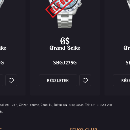
3G
SBGJ275G
S
RÉSZLETEK
RÉS
obal-en
• 26-1, Ginza 1-chome, Chuo-ku, Tokyo 104-8110, Japan• Tel:
+81-3-3563-2111
.hu