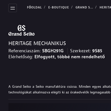
FŐOLDAL
E-BOUTIQUE
GRAND S...
HERIT
HERITAGE MECHANIKUS
Referenciaszám:
SBGH291G
Szerkezet:
9S85
Elérhetőség:
Elfogyott, többé nem rendelhető
A Grand Seiko a Seiko manufaktúra csúcsa. Minden egyes alkatré
technológiákat alkalmazva elégíti ki az órakedvelők legmagasabb