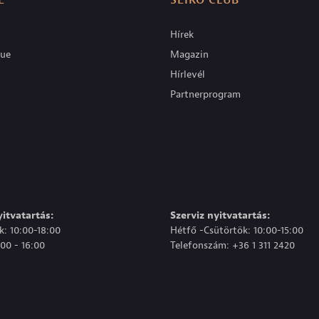
E
SEIKO CLUB
Hírek
que
Magazin
Hírlevél
Partnerprogram
itvatartás:
Szerviz nyitvatartás:
: 10:00-18:00
Hétfő -Csütörtök: 10:00-15:00
00 - 16:00
Telefonszám: +36 1 311 2420