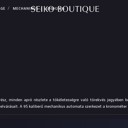
AGE
MECHANIKUS
SBGH291G
sz, minden apró részlete a tökéletességre való törekvés jegyében kézz
 elvárásait. A 9S kaliberű mechanikus automata szerkezet a kronométer