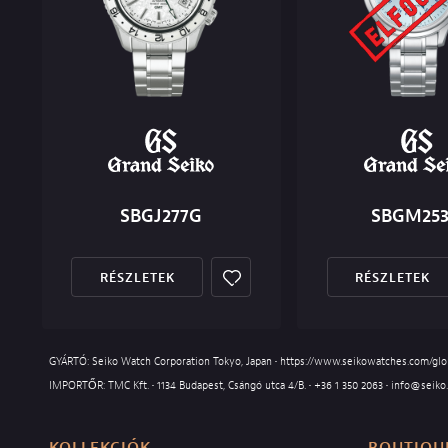
SBGJ277G
SBGM25
RÉSZLETEK
RÉSZLETEK
GYÁRTÓ: Seiko Watch Corporation Tokyo, Japan •
https://www.seikowatches.com/gl
IMPORTŐR: TMC Kft. • 1134 Budapest, Csángó utca 4/B. •
+36 1 350 2063
•
info@seiko