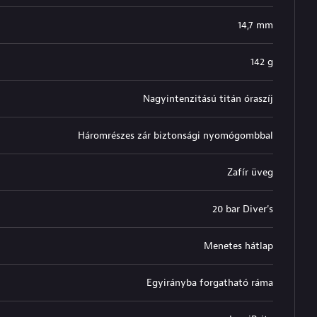
14,7 mm
142 g
Nagyintenzitású titán óraszíj
Háromrészes zár biztonsági nyomógombbal
Zafír üveg
20 bar Diver's
Menetes hátlap
Egyirányba forgatható ráma