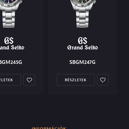
BGM245G
SBGM247G
ZLETEK
RÉSZLETEK