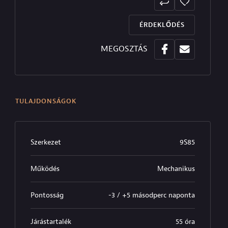
ÉRDEKLŐDÉS
MEGOSZTÁS
TULAJDONSÁGOK
Szerkezet
9S85
Működés
Mechanikus
Pontosság
-3 / +5 másodperc naponta
Járástartalék
55 óra