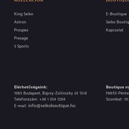
KOLLEKCIÓK
BOUTIQU
King Seiko
E-Boutique
Astron
Seiko Bouti
Prospex
Kapcsolat
Presage
5 Sports
Elérhetőségeink:
Boutique ny
1065 Budapest, Bajcsy-Zsilinszky út 15/d
Hétfő-Péntek
Telefonszám: +36 1 354 1204
Szombat: 10:
info@seikoboutique.hu
E-mail: