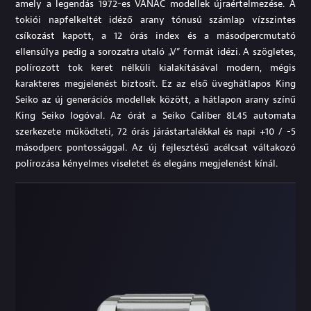
amely a legendás 1972-es VANAC modellek újraértelmezése. A
tokiói napfelkeltét idéző arany tónusú számlap vízszintes
csíkozást kapott, a 12 órás index és a másodpercmutató
ellensúlya pedig a sorozatra utaló „V” formát idézi. A szögletes,
polírozott tok keret nélküli kialakításával modern, mégis
karakteres megjelenést biztosít. Ez az első üveghátlapos King
Seiko az új generációs modellek között, a hátlapon arany színű
King Seiko logóval. Az órát a Seiko Caliber 8L45 automata
szerkezete működteti, 72 órás járástartalékkal és napi +10 / -5
másodperc pontossággal. Az új fejlesztésű acélcsat váltakozó
polírozása kényelmes viseletet és elegáns megjelenést kínál.