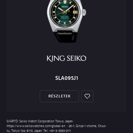
SLA095J1
RÉSZLETEK
GYÁRTÓ: Seiko Watch Corporation Tokyo, Japan •
https://www.seikowatches.com/global-en
• 26-1, Ginza 1-chome, Chuo-
ku, Tokyo 104-8110, Japan• Tel:
+81-3-3563-2111