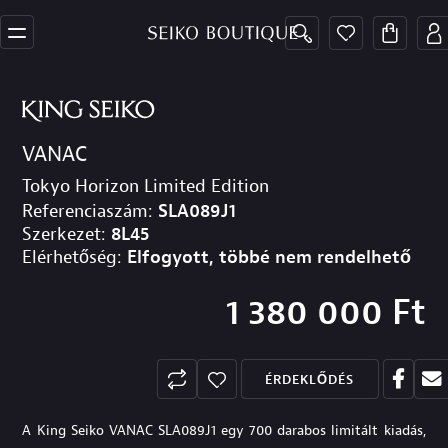
VANAC
Tokyo Horizon Limited Edition
Referenciaszám:
SLA089J1
Szerkezet:
8L45
Elérhetőség:
Elfogyott, többé nem rendelhető
1 380 000
Ft
ÉRDEKLŐDÉS
A King Seiko VANAC SLA089J1 egy 700 darabos limitált kiadás,