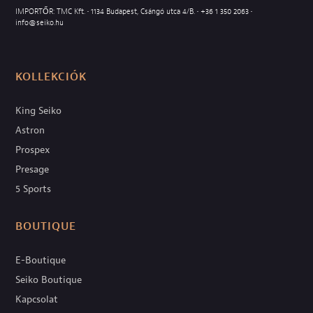
IMPORTŐR: TMC Kft. • 1134 Budapest, Csángó utca 4/B. •
+36 1 350 2063
•
info@seiko.hu
KOLLEKCIÓK
King Seiko
Astron
Prospex
Presage
5 Sports
BOUTIQUE
E-Boutique
Seiko Boutique
Kapcsolat