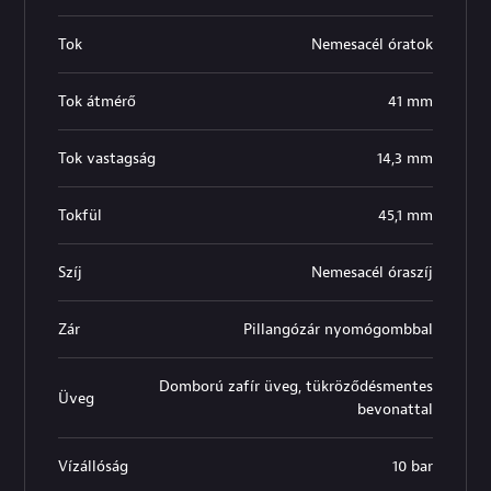
Tok
Nemesacél óratok
Tok átmérő
41 mm
Tok vastagság
14,3 mm
Tokfül
45,1 mm
Szíj
Nemesacél óraszíj
Zár
Pillangózár nyomógombbal
Domború zafír üveg, tükröződésmentes
Üveg
bevonattal
Vízállóság
10 bar