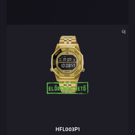
Új
HFL003P1