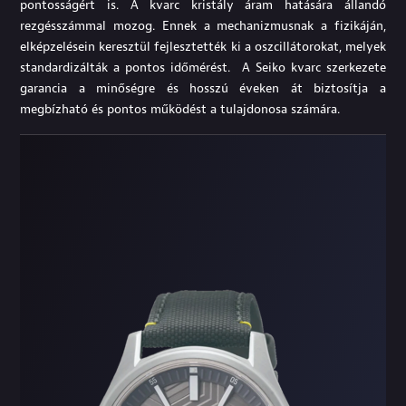
pontosságért is. A kvarc kristály áram hatására állandó
rezgésszámmal mozog. Ennek a mechanizmusnak a fizikáján,
elképzelésein keresztül fejlesztették ki a oszcillátorokat, melyek
standardizálták a pontos időmérést. A Seiko kvarc szerkezete
garancia a minőségre és hosszú éveken át biztosítja a
megbízható és pontos működést a tulajdonosa számára.