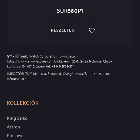
SUR560P1
RÉSZLETEK
GYÁRTÓ: Seiko Watch Corporation Tokyo, Japan •
https://www.seikowatches.com/global-en
• 26-1, Ginza 1-chome, Chuo-
ku, Tokyo 104-8110, Japan• Tel:
+81-3-3563-2111
IMPORTŐR: TMC Kft. • 1134 Budapest, Csángó utca 4/B. •
+36 1 350 2063
•
info@seiko.hu
KOLLEKCIÓK
King Seiko
Astron
Prospex