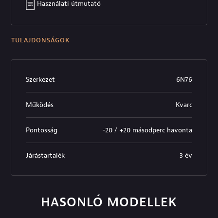
Használati útmutató
TULAJDONSÁGOK
Szerkezet
6N76
Működés
Kvarc
Pontosság
-20 / +20 másodperc havonta
Járástartalék
3 év
HASONLÓ MODELLEK